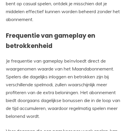
bent op casual spelen, ontdek je misschien dat je
middelen effectief kunnen worden beheerd zonder het
abonnement.
Frequentie van gameplay en
betrokkenheid
Je frequentie van gameplay beïnvloedt direct de
waargenomen waarde van het Maandabonnement.
Spelers die dagelijks inloggen en betrokken zijn bij
verschillende spelmodi, zullen waarschijnlijk meer
profiteren van de extra beloningen. Het abonnement
biedt doorgaans dagelijkse bonussen die in de loop van
de tijd accumuleren, waardoor regelmatig spelen meer
belonend wordt.
Voor degenen die een paar keer per week spelen, kan