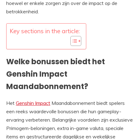
hoewel er enkele zorgen zijn over de impact op de
betrokkenheid.
Key sections in the article:
Welke bonussen biedt het
Genshin Impact
Maandabonnement?
Het
Genshin Impact
Maandabonnement biedt spelers
een reeks waardevolle bonussen die hun gameplay-
ervaring verbeteren. Belangrijke voordelen zijn exclusieve
Primogem-beloningen, extra in-game valuta, speciale
items en gestructureerde dagelijkse en wekelijkse