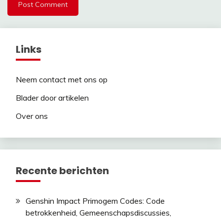
Links
Neem contact met ons op
Blader door artikelen
Over ons
Recente berichten
Genshin Impact Primogem Codes: Code
betrokkenheid, Gemeenschapsdiscussies,