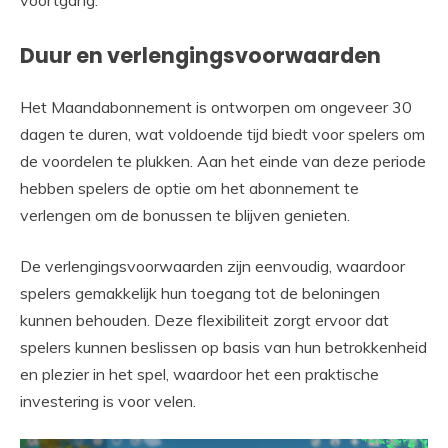
voortgang.
Duur en verlengingsvoorwaarden
Het Maandabonnement is ontworpen om ongeveer 30
dagen te duren, wat voldoende tijd biedt voor spelers om
de voordelen te plukken. Aan het einde van deze periode
hebben spelers de optie om het abonnement te
verlengen om de bonussen te blijven genieten.
De verlengingsvoorwaarden zijn eenvoudig, waardoor
spelers gemakkelijk hun toegang tot de beloningen
kunnen behouden. Deze flexibiliteit zorgt ervoor dat
spelers kunnen beslissen op basis van hun betrokkenheid
en plezier in het spel, waardoor het een praktische
investering is voor velen.