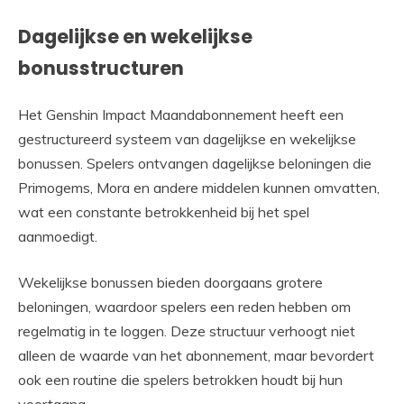
Dagelijkse en wekelijkse
bonusstructuren
Het Genshin Impact Maandabonnement heeft een
gestructureerd systeem van dagelijkse en wekelijkse
bonussen. Spelers ontvangen dagelijkse beloningen die
Primogems, Mora en andere middelen kunnen omvatten,
wat een constante betrokkenheid bij het spel
aanmoedigt.
Wekelijkse bonussen bieden doorgaans grotere
beloningen, waardoor spelers een reden hebben om
regelmatig in te loggen. Deze structuur verhoogt niet
alleen de waarde van het abonnement, maar bevordert
ook een routine die spelers betrokken houdt bij hun