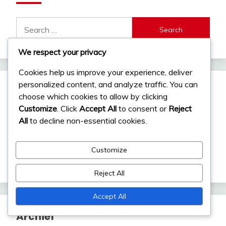
Search
for:
We respect your privacy
Cookies help us improve your experience, deliver
personalized content, and analyze traffic. You can
Categorieën
choose which cookies to allow by clicking
Customize
. Click
Accept All
to consent or
Reject
All
to decline non-essential cookies.
Evenementbeloningen
Maandelijkse Pas Bonussen
Customize
Primogem Inwisselcodes
Reject All
Accept All
Archief