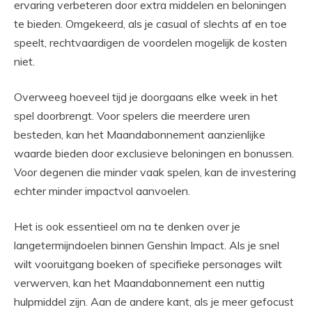
ervaring verbeteren door extra middelen en beloningen
te bieden. Omgekeerd, als je casual of slechts af en toe
speelt, rechtvaardigen de voordelen mogelijk de kosten
niet.
Overweeg hoeveel tijd je doorgaans elke week in het
spel doorbrengt. Voor spelers die meerdere uren
besteden, kan het Maandabonnement aanzienlijke
waarde bieden door exclusieve beloningen en bonussen.
Voor degenen die minder vaak spelen, kan de investering
echter minder impactvol aanvoelen.
Het is ook essentieel om na te denken over je
langetermijndoelen binnen Genshin Impact. Als je snel
wilt vooruitgang boeken of specifieke personages wilt
verwerven, kan het Maandabonnement een nuttig
hulpmiddel zijn. Aan de andere kant, als je meer gefocust