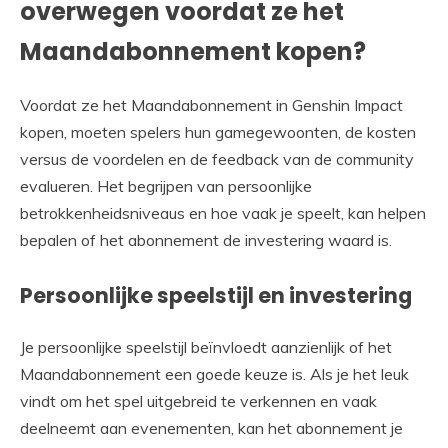
overwegen voordat ze het
Maandabonnement kopen?
Voordat ze het Maandabonnement in Genshin Impact
kopen, moeten spelers hun gamegewoonten, de kosten
versus de voordelen en de feedback van de community
evalueren. Het begrijpen van persoonlijke
betrokkenheidsniveaus en hoe vaak je speelt, kan helpen
bepalen of het abonnement de investering waard is.
Persoonlijke speelstijl en investering
Je persoonlijke speelstijl beïnvloedt aanzienlijk of het
Maandabonnement een goede keuze is. Als je het leuk
vindt om het spel uitgebreid te verkennen en vaak
deelneemt aan evenementen, kan het abonnement je