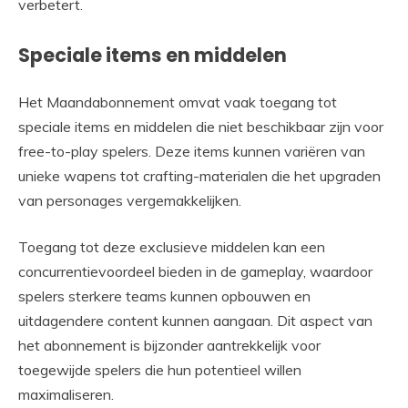
verbetert.
Speciale items en middelen
Het Maandabonnement omvat vaak toegang tot
speciale items en middelen die niet beschikbaar zijn voor
free-to-play spelers. Deze items kunnen variëren van
unieke wapens tot crafting-materialen die het upgraden
van personages vergemakkelijken.
Toegang tot deze exclusieve middelen kan een
concurrentievoordeel bieden in de gameplay, waardoor
spelers sterkere teams kunnen opbouwen en
uitdagendere content kunnen aangaan. Dit aspect van
het abonnement is bijzonder aantrekkelijk voor
toegewijde spelers die hun potentieel willen
maximaliseren.