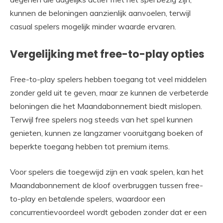
kunnen de beloningen aanzienlijk aanvoelen, terwijl
casual spelers mogelijk minder waarde ervaren.
Vergelijking met free-to-play opties
Free-to-play spelers hebben toegang tot veel middelen
zonder geld uit te geven, maar ze kunnen de verbeterde
beloningen die het Maandabonnement biedt mislopen.
Terwijl free spelers nog steeds van het spel kunnen
genieten, kunnen ze langzamer vooruitgang boeken of
beperkte toegang hebben tot premium items.
Voor spelers die toegewijd zijn en vaak spelen, kan het
Maandabonnement de kloof overbruggen tussen free-
to-play en betalende spelers, waardoor een
concurrentievoordeel wordt geboden zonder dat er een