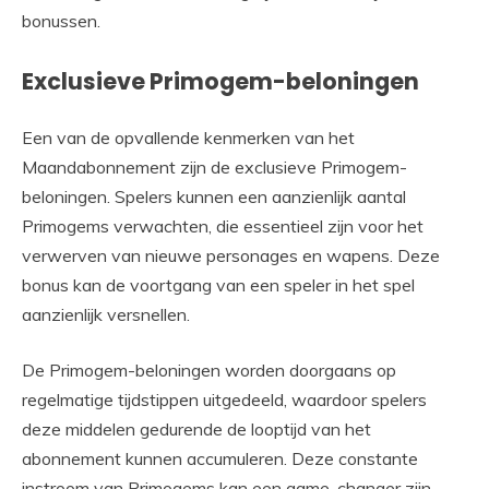
bonussen.
Exclusieve Primogem-beloningen
Een van de opvallende kenmerken van het
Maandabonnement zijn de exclusieve Primogem-
beloningen. Spelers kunnen een aanzienlijk aantal
Primogems verwachten, die essentieel zijn voor het
verwerven van nieuwe personages en wapens. Deze
bonus kan de voortgang van een speler in het spel
aanzienlijk versnellen.
De Primogem-beloningen worden doorgaans op
regelmatige tijdstippen uitgedeeld, waardoor spelers
deze middelen gedurende de looptijd van het
abonnement kunnen accumuleren. Deze constante
instroom van Primogems kan een game-changer zijn