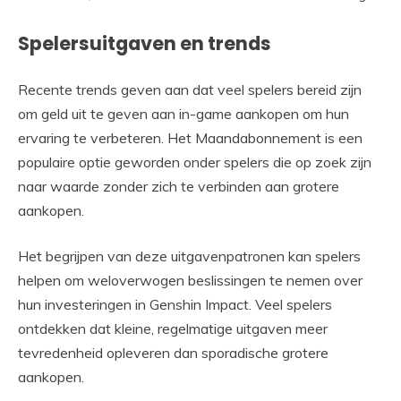
Spelersuitgaven en trends
Recente trends geven aan dat veel spelers bereid zijn
om geld uit te geven aan in-game aankopen om hun
ervaring te verbeteren. Het Maandabonnement is een
populaire optie geworden onder spelers die op zoek zijn
naar waarde zonder zich te verbinden aan grotere
aankopen.
Het begrijpen van deze uitgavenpatronen kan spelers
helpen om weloverwogen beslissingen te nemen over
hun investeringen in Genshin Impact. Veel spelers
ontdekken dat kleine, regelmatige uitgaven meer
tevredenheid opleveren dan sporadische grotere
aankopen.