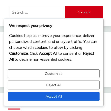
Search
for:
We respect your privacy
Cookies help us improve your experience, deliver
personalized content, and analyze traffic. You can
Categorieën
choose which cookies to allow by clicking
Customize
. Click
Accept All
to consent or
Reject
Evenementbeloningen
All
to decline non-essential cookies.
Maandelijkse Pas Bonussen
Customize
Primogem Inwisselcodes
Reject All
Accept All
Archief