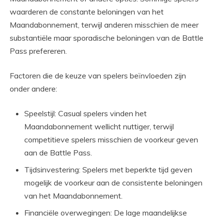
waarderen de constante beloningen van het
Maandabonnement, terwijl anderen misschien de meer
substantiële maar sporadische beloningen van de Battle
Pass prefereren.
Factoren die de keuze van spelers beïnvloeden zijn
onder andere:
Speelstijl: Casual spelers vinden het
Maandabonnement wellicht nuttiger, terwijl
competitieve spelers misschien de voorkeur geven
aan de Battle Pass.
Tijdsinvestering: Spelers met beperkte tijd geven
mogelijk de voorkeur aan de consistente beloningen
van het Maandabonnement.
Financiële overwegingen: De lage maandelijkse