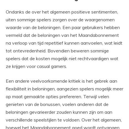
Ondanks de over het algemeen positieve sentimenten,
uiten sommige spelers zorgen over de waargenomen
waarde van de beloningen. Een paar gebruikers hebben
vermeld dat de beloningen van het Maandabonnement
na verloop van tijd repetitief kunnen aanvoelen, wat leidt
tot ontevredenheid. Bovendien beweren sommige
spelers dat de kosten mogelijk niet rechtvaardigen wat
ze krijgen voor casual gamers.
Een andere veelvoorkomende kritiek is het gebrek aan
flexibiliteit in beloningen, aangezien spelers mogelijk meer
op maat gemaakte opties prefereren. Terwijl velen
genieten van de bonussen, voelen anderen dat de
beloningen gevarieerder zouden kunnen zijn om aan
verschillende speelstijlen te voldoen. Over het algemeen,
hoewel het Maandabonnement goed wordt ontvangen,