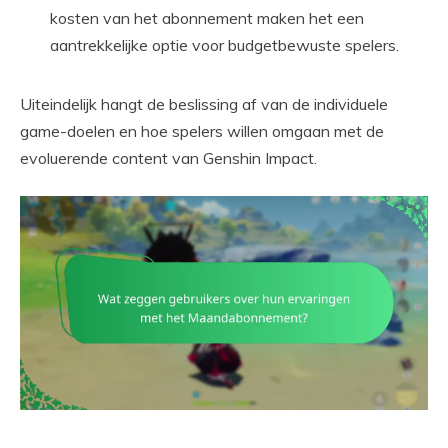
kosten van het abonnement maken het een
aantrekkelijke optie voor budgetbewuste spelers.
Uiteindelijk hangt de beslissing af van de individuele
game-doelen en hoe spelers willen omgaan met de
evoluerende content van Genshin Impact.