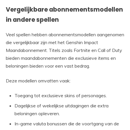
Vergelijkbare abonnementsmodellen
in andere spellen
Veel spellen hebben abonnementsmodellen aangenomen
die vergelijkbaar zijn met het Genshin Impact
Maandabonnement. Titels zoals Fortnite en Call of Duty
bieden maandabonnementen die exclusieve items en
beloningen bieden voor een vast bedrag.
Deze modellen omvatten vaak:
Toegang tot exclusieve skins of personages.
Dagelijkse of wekelijkse uitdagingen die extra
beloningen opleveren.
In-game valuta bonussen die de voortgang van de