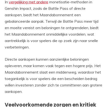
In
vergelijking met andere
monetisatie-methoden in
Genshin Impact, zoals de Battle Pass of directe
aankopen, biedt het Maandabonnement een
gebalanceerde aanpak. Terwijl de Battle Pass meer tijd
en moeite vereist om beloningen te ontgrendelen, biedt
het Maandabonnement onmiddellijke voordelen, wat
aantrekkelijk is voor spelers die op zoek zijn naar snelle
verbeteringen.
Directe aankopen kunnen aanzienlijke beloningen
opleveren, maar komen vaak tegen een hogere prijs. Het
Maandabonnement slaat een middenweg, waardoor het
toegankelijk is voor spelers die een bescheiden bedrag
willen investeren zonder zich te committeren aan grotere
aankopen.
Veelvoorkomende zorgen en kritiek