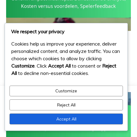
We respect your privacy
Maandelijkse Pas Bonussen
Cookies help us improve your experience, deliver
Genshin Impact Maandpas:
personalized content, and analyze traffic. You can
Bonuswaarde-analyse, Kosten versus
choose which cookies to allow by clicking
voordelen, Spelerfeedback
Customize
. Click
Accept All
to consent or
Reject
All
to decline non-essential cookies.
06/03/2026
Mira Petrov
Customize
Reject All
Accept All