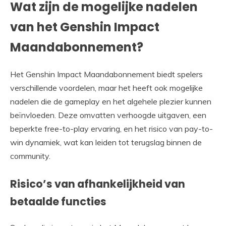
Wat zijn de mogelijke nadelen
van het Genshin Impact
Maandabonnement?
Het Genshin Impact Maandabonnement biedt spelers
verschillende voordelen, maar het heeft ook mogelijke
nadelen die de gameplay en het algehele plezier kunnen
beïnvloeden. Deze omvatten verhoogde uitgaven, een
beperkte free-to-play ervaring, en het risico van pay-to-
win dynamiek, wat kan leiden tot terugslag binnen de
community.
Risico’s van afhankelijkheid van
betaalde functies