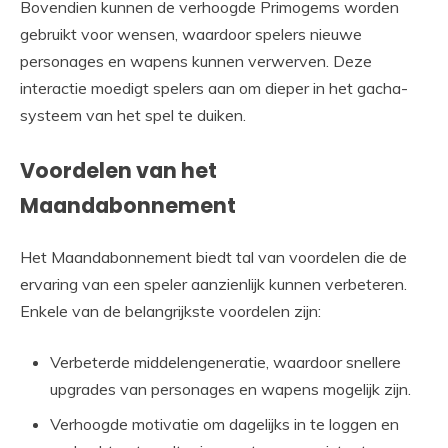
Bovendien kunnen de verhoogde Primogems worden
gebruikt voor wensen, waardoor spelers nieuwe
personages en wapens kunnen verwerven. Deze
interactie moedigt spelers aan om dieper in het gacha-
systeem van het spel te duiken.
Voordelen van het
Maandabonnement
Het Maandabonnement biedt tal van voordelen die de
ervaring van een speler aanzienlijk kunnen verbeteren.
Enkele van de belangrijkste voordelen zijn:
Verbeterde middelengeneratie, waardoor snellere
upgrades van personages en wapens mogelijk zijn.
Verhoogde motivatie om dagelijks in te loggen en