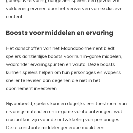
gameplay-ervaring, aangezien spelers een gevoel van
voldoening ervaren door het verwerven van exclusieve
content.
Boosts voor middelen en ervaring
Het aanschaffen van het Maandabonnement biedt
spelers aanzienlijke boosts voor hun in-game middelen,
waaronder ervaringspunten en valuta. Deze boosts
kunnen spelers helpen om hun personages en wapens
sneller te levelen dan degenen die niet in het
abonnement investeren.
Bijvoorbeeld, spelers kunnen dagelijks een toestroom van
ervaringsmaterialen en in-game valuta ontvangen, wat
cruciaal kan zijn voor de ontwikkeling van personages.
Deze constante middelengeneratie maakt een